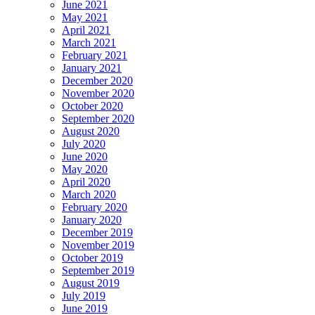
June 2021
May 2021
April 2021
March 2021
February 2021
January 2021
December 2020
November 2020
October 2020
September 2020
August 2020
July 2020
June 2020
May 2020
April 2020
March 2020
February 2020
January 2020
December 2019
November 2019
October 2019
September 2019
August 2019
July 2019
June 2019