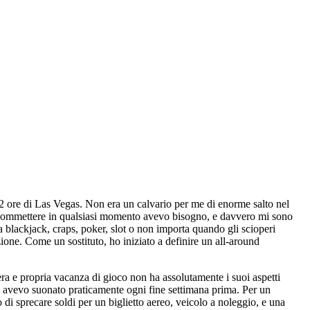
i 2 ore di Las Vegas. Non era un calvario per me di enorme salto nel
commettere in qualsiasi momento avevo bisogno, e davvero mi sono
e a blackjack, craps, poker, slot o non importa quando gli scioperi
one. Come un sostituto, ho iniziato a definire un all-around
a e propria vacanza di gioco non ha assolutamente i suoi aspetti
ui avevo suonato praticamente ogni fine settimana prima. Per un
 di sprecare soldi per un biglietto aereo, veicolo a noleggio, e una