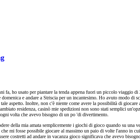
ng
nni fa, ho usato per piantare la tenda appena fuori un piccolo viaggio d
 domenica e andare a Striscia per un incantesimo. Ho avuto modo di s
n tale aspetto. Inoltre, non c'è niente come avere la possibilità di giocar
biato residenza, casinò mie spedizioni non sono stati semplici un'opzi
gni volta che avevo bisogno di un po 'di divertimento.
odere della mia amata semplicemente i giochi di gioco quando su una ver
e che mi fosse possibile giocare al massimo un paio di volte l'anno in c
ssere costretti ad andare in vacanza gioco significava che avevo bisogno