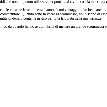
oldi che non ho potuto utilizzare per puntare ai tavoli, così la mia cassa 
he le vacanze le scommesse hanno alcuni vantaggi molto bene anche. Pe
 scommettitore. Quando sono in vacanza scommesse, ho lo scopo di essere 
tità di denaro contante in giro per tutta la durata della mia vacanza.
empo da quando hanno avuto i thrilll di mettere un grande scommessa su