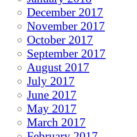
December 2017
November 2017
October 2017
September 2017
August 2017
July 2017
June 2017
May 2017
March 2017
February 2017