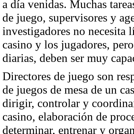
a día venidas. Muchas tareas
de juego, supervisores y age
investigadores no necesita 
casino y los jugadores, pero
diarias, deben ser muy capa
Directores de juego son res
de juegos de mesa de un casi
dirigir, controlar y coordin
casino, elaboración de proc
determinar, entrenar y organ