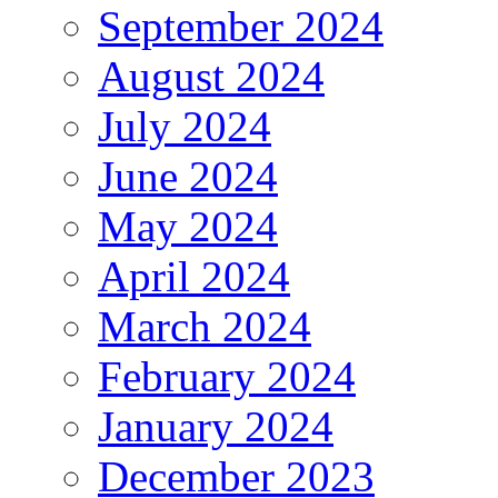
September 2024
August 2024
July 2024
June 2024
May 2024
April 2024
March 2024
February 2024
January 2024
December 2023