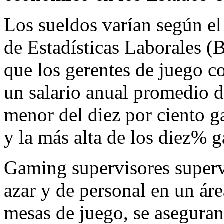
Los sueldos varían según el
de Estadísticas Laborales (
que los gerentes de juego c
un salario anual promedio d
menor del diez por ciento 
y la más alta de los diez% 
Gaming supervisores supervi
azar y de personal en un áre
mesas de juego, se aseguran 