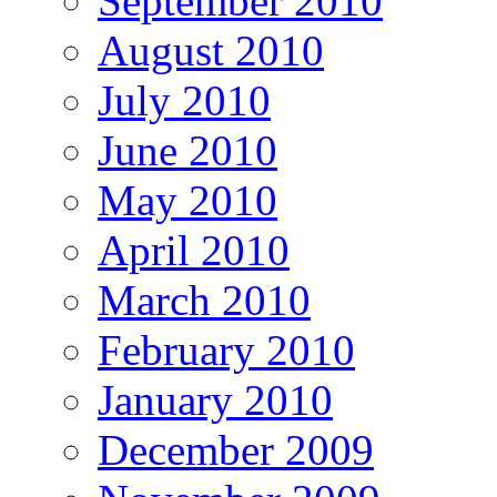
September 2010
August 2010
July 2010
June 2010
May 2010
April 2010
March 2010
February 2010
January 2010
December 2009