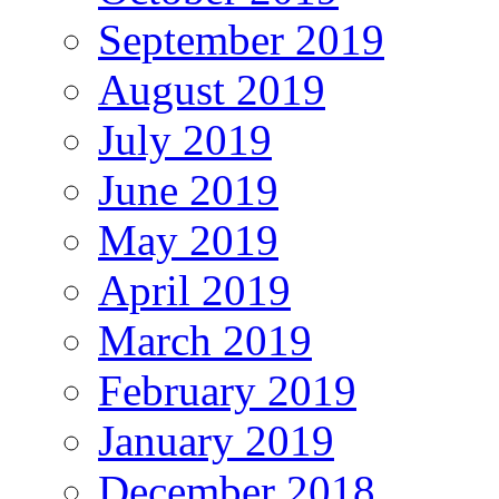
September 2019
August 2019
July 2019
June 2019
May 2019
April 2019
March 2019
February 2019
January 2019
December 2018