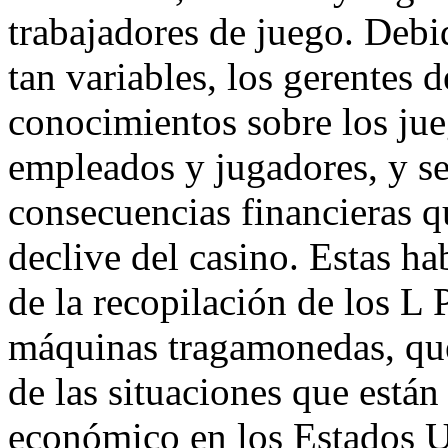
trabajadores de juego. Debi
tan variables, los gerentes 
conocimientos sobre los jue
empleados y jugadores, y ser
consecuencias financieras qu
declive del casino. Estas ha
de la recopilación de los L 
máquinas tragamonedas, qu
de las situaciones que está
económico en los Estados U