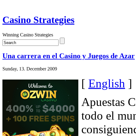
Casino Strategies
Winning Casino Strategies
Una carrera en el Casino y Juegos de Azar
Sunday, 13. December 2009
[
English
]
Apuestas C
todo el mu
consiguiend