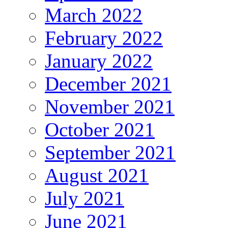
March 2022
February 2022
January 2022
December 2021
November 2021
October 2021
September 2021
August 2021
July 2021
June 2021