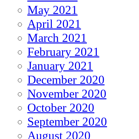
May 2021
April 2021
March 2021
February 2021
January 2021
December 2020
November 2020
October 2020
September 2020
August 2020