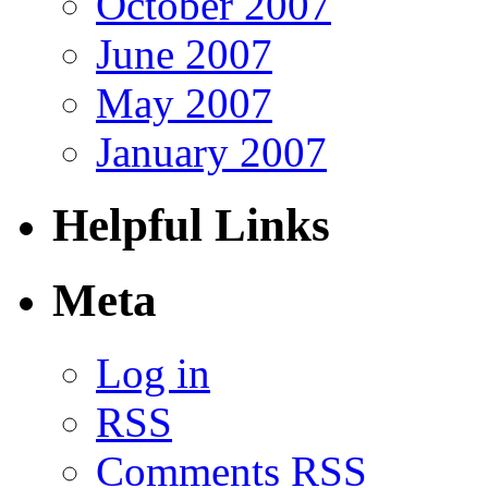
October 2007
June 2007
May 2007
January 2007
Helpful Links
Meta
Log in
RSS
Comments RSS