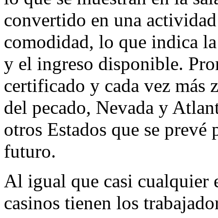
convertido en una activida
comodidad, lo que indica la
y el ingreso disponible. Pr
certificado y cada vez más 
del pecado, Nevada y Atlant
otros Estados que se prevé p
futuro.
Al igual que casi cualquier 
casinos tienen los trabajado